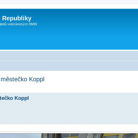
 Republiky
jitelů veteránských BMW
 městečko Koppl
tečko Koppl