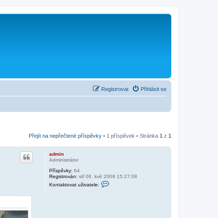
Registrovat
Přihlásit se
Přejít na nepřečtené příspěvky
• 1 příspěvek • Stránka
1
z
1
admin
Administrátor
Příspěvky:
64
Registrován:
stř 06. kvě 2009 15:27:08
K
Kontaktovat uživatele:
o
n
t
a
k
t