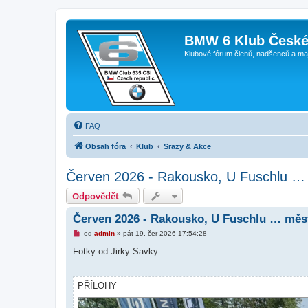
BMW 6 Klub České
Klubové fórum členů, nadšenců a ma
FAQ
Obsah fóra
Klub
Srazy & Akce
Červen 2026 - Rakousko, U Fuschlu …
Odpovědět
Červen 2026 - Rakousko, U Fuschlu … měs
N
od
admin
»
pát 19. čer 2026 17:54:28
o
v
Fotky od Jirky Savky
ý
p
ř
í
PŘÍLOHY
s
p
ě