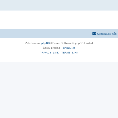
Kontaktujte nás
Založeno na
phpBB
® Forum Software © phpBB Limited
Český překlad –
phpBB.cz
PRIVACY_LINK
|
TERMS_LINK