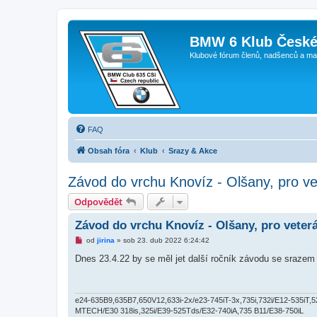
BMW 6 Klub České
Klubové fórum členů, nadšenců a ma
FAQ
Obsah fóra
Klub
Srazy & Akce
Závod do vrchu Knovíz - Olšany, pro v
Odpovědět
Závod do vrchu Knovíz - Olšany, pro veter
N
od
jirina
»
sob 23. dub 2022 6:24:42
o
v
Dnes 23.4.22 by se měl jet další ročník závodu se srazem 
ý
p
ř
í
s
e24-635B9,635B7,650V12,633i-2x/e23-745iT-3x,735i,732i/E12-535iT,520,
p
MTECH/E30 318is,325i/E39-525Tds/E32-740iA,735 B11/E38-750iL
ě