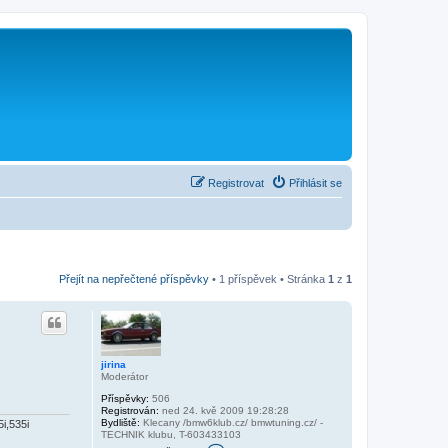
Registrovat
Přihlásit se
Přejít na nepřečtené příspěvky
• 1 příspěvek • Stránka
1
z
1
jirina
Moderátor
Příspěvky:
506
Registrován:
ned 24. kvě 2009 19:28:28
Bydliště:
Klecany /bmw6klub.cz/ bmwtuning.cz/ -
i,535i
TECHNIK klubu, T-603433103
K