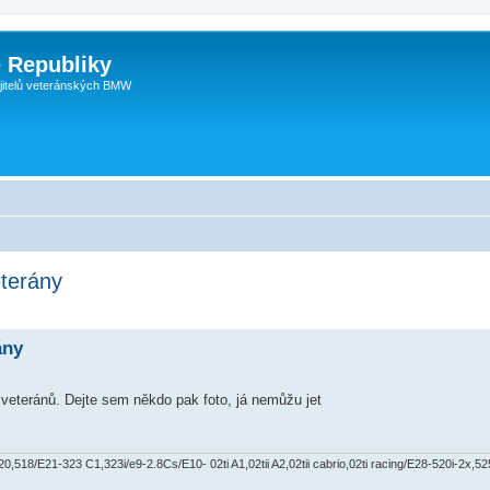
 Republiky
jitelů veteránských BMW
eterány
ány
veteránů. Dejte sem někdo pak foto, já nemůžu jet
518/E21-323 C1,323i/e9-2.8Cs/E10- 02ti A1,02tii A2,02tii cabrio,02ti racing/E28-520i-2x,525