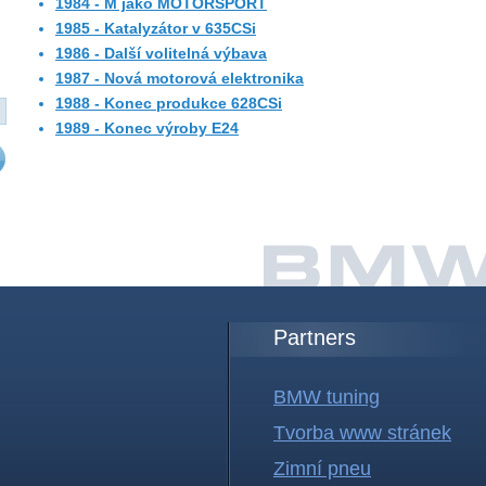
1984 - M jako MOTORSPORT
1985 - Katalyzátor v 635CSi
1986 - Další volitelná výbava
1987 - Nová motorová elektronika
1988 - Konec produkce 628CSi
1989 - Konec výroby E24
Partners
BMW tuning
Tvorba www stránek
Zimní pneu