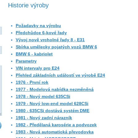
Historie výroby
Požadavky na výrobu
Předchůdce 6-kové řady
Vývoj nově vrcholné řady 8 - E31
Sbírka umělecky pojatých vozů BMW 6
BMW 6 - kabriolet
Parametry
VIN intervaly pro E24
Přehled základních událostí ve výrobě E24
1976 - První rok
1977 - Modelová nabídka nezměněná
1978 - Nový model 635CSi
1979 - Nový low-end model 628CSi
1980 - 635CSi dostává systém DME
1981 - Nový zadní nárazník
1982 - Předělaná karosérie a podvozek
1983 - Nová automatická převodovka